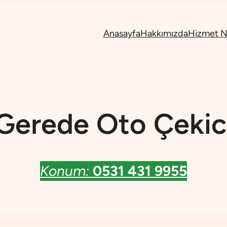
Anasayfa
Hakkımızda
Hizmet No
Gerede Oto Çekic
Konum:
0531 431 9955